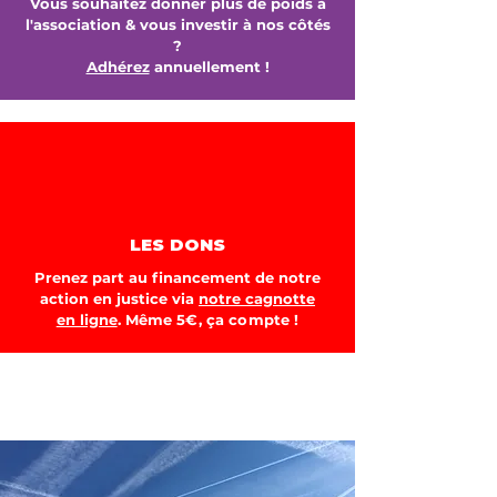
Vous souhaitez donner plus de poids à
l'association & vous investir à nos côtés
?
Adhérez
annuellement !
LES DONS
Prenez part au
financement de notre
action en justice via
notre cagnotte
en ligne
.
Même 5€, ça compte !