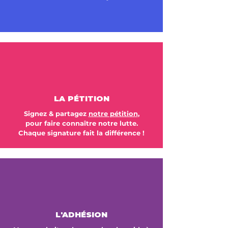
LA PÉTITION
Signez & partagez
notre pétition
,
pour faire connaître notre lutte.
Chaque signature fait la différence !
L'ADHÉSION